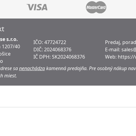
kt
e s.r.o.
IČO: 47724722
Predaj, pora
 1207/40
DIČ:
2024068376
E-mail:
sales
ošice
IČ DPH:
SK2024068376
Web:
https:/
ko
adrese sa
nenachádza
kamenná predajňa.
Pre osobný nákup navš
h miest.