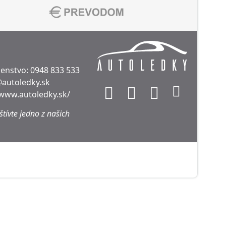
denstvo:
0948 833 533
@autoledky.sk
/www.autoledky.sk/
tívte jedno z našich