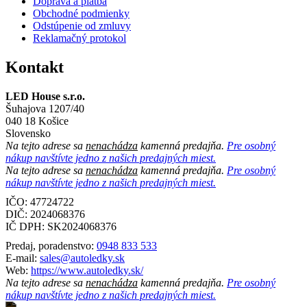
Doprava a platba
Obchodné podmienky
Odstúpenie od zmluvy
Reklamačný protokol
Kontakt
LED House s.r.o.
Šuhajova 1207/40
040 18 Košice
Slovensko
Na tejto adrese sa
nenachádza
kamenná predajňa.
Pre osobný
nákup navštívte jedno z našich predajných miest.
Na tejto adrese sa
nenachádza
kamenná predajňa.
Pre osobný
nákup navštívte jedno z našich predajných miest.
IČO: 47724722
DIČ:
2024068376
IČ DPH:
SK2024068376
Predaj, poradenstvo:
0948 833 533
E-mail:
sales@autoledky.sk
Web:
https://www.autoledky.sk/
Na tejto adrese sa
nenachádza
kamenná predajňa.
Pre osobný
nákup navštívte jedno z našich predajných miest.