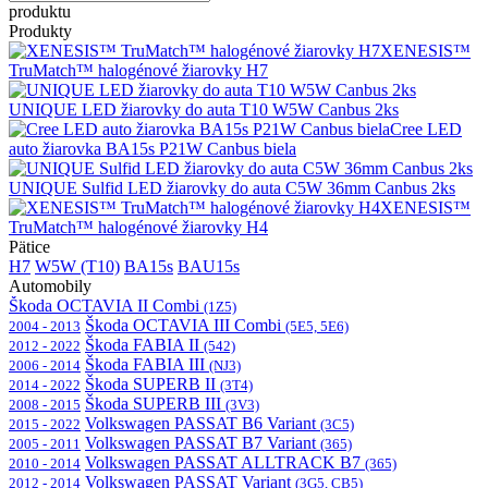
produktu
Produkty
XENESIS™
TruMatch™ halogénové žiarovky H7
UNIQUE LED žiarovky do auta T10 W5W Canbus 2ks
Cree LED
auto žiarovka BA15s P21W Canbus biela
UNIQUE Sulfid LED žiarovky do auta C5W 36mm Canbus 2ks
XENESIS™
TruMatch™ halogénové žiarovky H4
Pätice
H7
W5W (T10)
BA15s
BAU15s
Automobily
Škoda OCTAVIA II Combi
(1Z5)
Škoda OCTAVIA III Combi
2004 - 2013
(5E5, 5E6)
Škoda FABIA II
2012 - 2022
(542)
Škoda FABIA III
2006 - 2014
(NJ3)
Škoda SUPERB II
2014 - 2022
(3T4)
Škoda SUPERB III
2008 - 2015
(3V3)
Volkswagen PASSAT B6 Variant
2015 - 2022
(3C5)
Volkswagen PASSAT B7 Variant
2005 - 2011
(365)
Volkswagen PASSAT ALLTRACK B7
2010 - 2014
(365)
Volkswagen PASSAT Variant
2012 - 2014
(3G5, CB5)