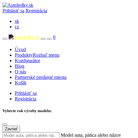
Prihlásiť sa
Registrácia
sk
cz
0
Úvod
Produkty
Rozbaľ menu
Konfigurátor
Blog
O nás
Partnerské predajné miesta
Košík
Prihlásiť sa
Registrácia
Vyberte rok výroby modelu:
Zavrieť
Model auta, pätica alebo názov