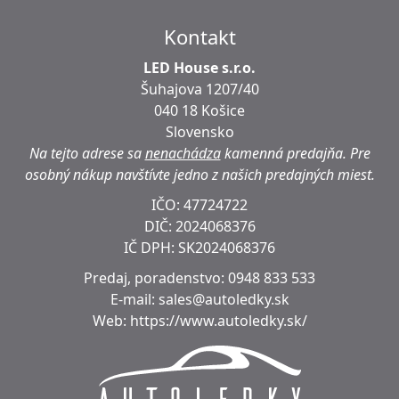
Kontakt
LED House s.r.o.
Šuhajova 1207/40
040 18 Košice
Slovensko
Na tejto adrese sa
nenachádza
kamenná predajňa.
Pre
osobný nákup navštívte jedno z našich predajných miest.
IČO: 47724722
DIČ:
2024068376
IČ DPH:
SK2024068376
Predaj, poradenstvo:
0948 833 533
E-mail:
sales@autoledky.sk
Web:
https://www.autoledky.sk/