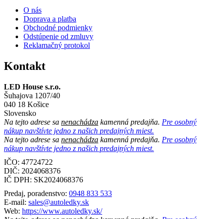
O nás
Doprava a platba
Obchodné podmienky
Odstúpenie od zmluvy
Reklamačný protokol
Kontakt
LED House s.r.o.
Šuhajova 1207/40
040 18 Košice
Slovensko
Na tejto adrese sa
nenachádza
kamenná predajňa.
Pre osobný
nákup navštívte jedno z našich predajných miest.
Na tejto adrese sa
nenachádza
kamenná predajňa.
Pre osobný
nákup navštívte jedno z našich predajných miest.
IČO: 47724722
DIČ:
2024068376
IČ DPH:
SK2024068376
Predaj, poradenstvo:
0948 833 533
E-mail:
sales@autoledky.sk
Web:
https://www.autoledky.sk/