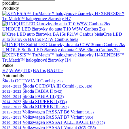
produktu
Produkty
XENESIS™
TruMatch™ halogénové žiarovky H7
UNIQUE LED žiarovky do auta T10 W5W Canbus 2ks
Cree LED
auto žiarovka BA15s P21W Canbus biela
UNIQUE Sulfid LED žiarovky do auta C5W 36mm Canbus 2ks
XENESIS™
TruMatch™ halogénové žiarovky H4
Pätice
H7
W5W (T10)
BA15s
BAU15s
Automobily
Škoda OCTAVIA II Combi
(1Z5)
Škoda OCTAVIA III Combi
2004 - 2013
(5E5, 5E6)
Škoda FABIA II
2012 - 2022
(542)
Škoda FABIA III
2006 - 2014
(NJ3)
Škoda SUPERB II
2014 - 2022
(3T4)
Škoda SUPERB III
2008 - 2015
(3V3)
Volkswagen PASSAT B6 Variant
2015 - 2022
(3C5)
Volkswagen PASSAT B7 Variant
2005 - 2011
(365)
Volkswagen PASSAT ALLTRACK B7
2010 - 2014
(365)
Volkswagen PASSAT Variant
2012 - 2014
(3G5, CB5)