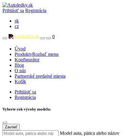
Prihlásiť sa
Registrácia
sk
cz
0
Úvod
Produkty
Rozbaľ menu
Konfigurátor
Blog
O nás
Partnerské predajné miesta
Košík
Prihlásiť sa
Registrácia
Vyberte rok výroby modelu:
Zavrieť
Model auta, pätica alebo názov