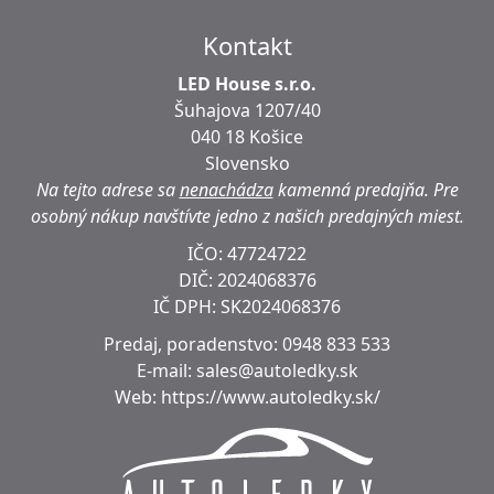
Kontakt
LED House s.r.o.
Šuhajova 1207/40
040 18 Košice
Slovensko
Na tejto adrese sa
nenachádza
kamenná predajňa.
Pre
osobný nákup navštívte jedno z našich predajných miest.
IČO: 47724722
DIČ:
2024068376
IČ DPH:
SK2024068376
Predaj, poradenstvo:
0948 833 533
E-mail:
sales@autoledky.sk
Web:
https://www.autoledky.sk/