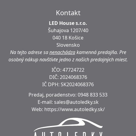
Kontakt
LED House s.r.o.
Šuhajova 1207/40
040 18 Košice
Slovensko
Na tejto adrese sa
nenachádza
kamenná predajňa.
Pre
osobný nákup navštívte jedno z našich predajných miest.
IČO: 47724722
DIČ:
2024068376
IČ DPH:
SK2024068376
Predaj, poradenstvo:
0948 833 533
E-mail:
sales@autoledky.sk
Web:
https://www.autoledky.sk/