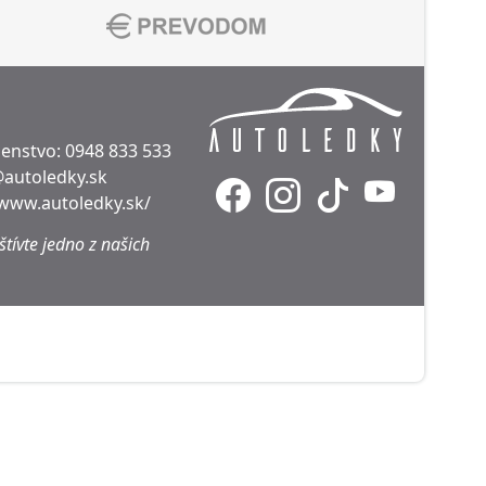
denstvo:
0948 833 533
@autoledky.sk
/www.autoledky.sk/
tívte jedno z našich