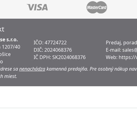
kt
e s.r.o.
IČO: 47724722
Predaj, pora
 1207/40
DIČ:
2024068376
E-mail:
sales
ošice
IČ DPH:
SK2024068376
Web:
https:/
ko
adrese sa
nenachádza
kamenná predajňa.
Pre osobný nákup navš
h miest.