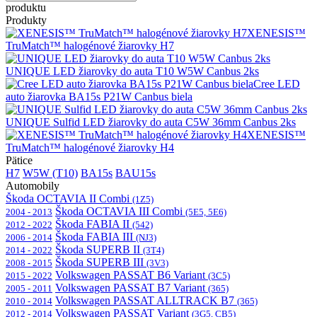
produktu
Produkty
XENESIS™
TruMatch™ halogénové žiarovky H7
UNIQUE LED žiarovky do auta T10 W5W Canbus 2ks
Cree LED
auto žiarovka BA15s P21W Canbus biela
UNIQUE Sulfid LED žiarovky do auta C5W 36mm Canbus 2ks
XENESIS™
TruMatch™ halogénové žiarovky H4
Pätice
H7
W5W (T10)
BA15s
BAU15s
Automobily
Škoda OCTAVIA II Combi
(1Z5)
Škoda OCTAVIA III Combi
2004 - 2013
(5E5, 5E6)
Škoda FABIA II
2012 - 2022
(542)
Škoda FABIA III
2006 - 2014
(NJ3)
Škoda SUPERB II
2014 - 2022
(3T4)
Škoda SUPERB III
2008 - 2015
(3V3)
Volkswagen PASSAT B6 Variant
2015 - 2022
(3C5)
Volkswagen PASSAT B7 Variant
2005 - 2011
(365)
Volkswagen PASSAT ALLTRACK B7
2010 - 2014
(365)
Volkswagen PASSAT Variant
2012 - 2014
(3G5, CB5)