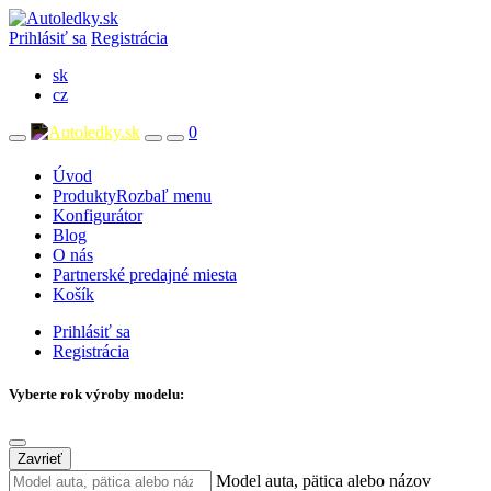
Prihlásiť sa
Registrácia
sk
cz
0
Úvod
Produkty
Rozbaľ menu
Konfigurátor
Blog
O nás
Partnerské predajné miesta
Košík
Prihlásiť sa
Registrácia
Vyberte rok výroby modelu:
Zavrieť
Model auta, pätica alebo názov