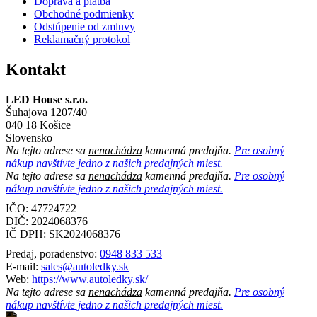
Doprava a platba
Obchodné podmienky
Odstúpenie od zmluvy
Reklamačný protokol
Kontakt
LED House s.r.o.
Šuhajova 1207/40
040 18 Košice
Slovensko
Na tejto adrese sa
nenachádza
kamenná predajňa.
Pre osobný
nákup navštívte jedno z našich predajných miest.
Na tejto adrese sa
nenachádza
kamenná predajňa.
Pre osobný
nákup navštívte jedno z našich predajných miest.
IČO: 47724722
DIČ:
2024068376
IČ DPH:
SK2024068376
Predaj, poradenstvo:
0948 833 533
E-mail:
sales@autoledky.sk
Web:
https://www.autoledky.sk/
Na tejto adrese sa
nenachádza
kamenná predajňa.
Pre osobný
nákup navštívte jedno z našich predajných miest.