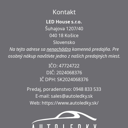
Kontakt
LED House s.r.o.
Šuhajova 1207/40
040 18 Košice
Slovensko
Na tejto adrese sa
nenachádza
kamenná predajňa.
Pre
osobný nákup navštívte jedno z našich predajných miest.
IČO: 47724722
DIČ:
2024068376
IČ DPH:
SK2024068376
Predaj, poradenstvo:
0948 833 533
E-mail:
sales@autoledky.sk
Web:
https://www.autoledky.sk/