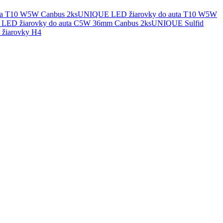
UNIQUE LED žiarovky do auta T10 W5W
UNIQUE Sulfid
žiarovky H4