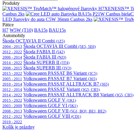
Produkty
XENESIS™ Tru
Canbus 2ks
C
LED žiarovky do auta C5W 36mm Canbus 2ks
Pätice
H7
W5W (T10)
BA15s
BAU15s
Automobily
Škoda OCTAVIA II Combi
(1Z5)
Škoda OCTAVIA III Combi
2004 - 2013
(5E5, 5E6)
Škoda FABIA II
2012 - 2022
(542)
Škoda FABIA III
2006 - 2014
(NJ3)
Škoda SUPERB II
2014 - 2022
(3T4)
Škoda SUPERB III
2008 - 2015
(3V3)
Volkswagen PASSAT B6 Variant
2015 - 2022
(3C5)
Volkswagen PASSAT B7 Variant
2005 - 2011
(365)
Volkswagen PASSAT ALLTRACK B7
2010 - 2014
(365)
Volkswagen PASSAT Variant
2012 - 2014
(3G5, CB5)
Volkswagen PASSAT ALLTRACK B8 Variant
2014 - 2022
(3G5, CB5)
Volkswagen GOLF V
2015 - 2022
(1K1)
Volkswagen GOLF VI
2003 - 2009
(5K1)
Volkswagen GOLF VII
2008 - 2013
(5G1, BQ1, BE1, BE2)
Volkswagen GOLF VIII
2012 - 2022
(CD1)
2019 - 2022
Košík je prázdny