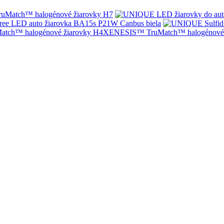
Match™ halogénové žiarovky H7
ree LED auto žiarovka BA15s P21W Canbus biela
XENESIS™ TruMatch™ halogénové 