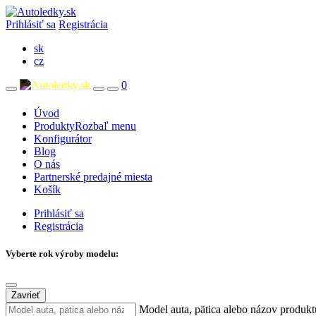
Prihlásiť sa
Registrácia
sk
cz
0
Úvod
Produkty
Rozbaľ menu
Konfigurátor
Blog
O nás
Partnerské predajné miesta
Košík
Prihlásiť sa
Registrácia
Vyberte rok výroby modelu:
Zavrieť
Model auta, pätica alebo názov produkt