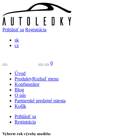
Prihlásiť sa
Registrácia
sk
cz
0
Úvod
Produkty
Rozbaľ menu
Konfigurátor
Blog
O nás
Partnerské predajné miesta
Košík
Prihlásiť sa
Registrácia
Vyberte rok výroby modelu: