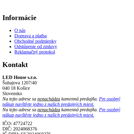
Informácie
O nás
Doprava a platba
Obchodné podmienky
Odstúpenie od zmluvy
Reklamačný protokol
Kontakt
LED House s.r.o.
Šuhajova 1207/40
040 18 Košice
Slovensko
Na tejto adrese sa
nenachádza
kamenná predajňa.
Pre osobný
nákup navštívte jedno z našich predajných miest.
Na tejto adrese sa
nenachádza
kamenná predajňa.
Pre osobný
nákup navštívte jedno z našich predajných miest.
IČO: 47724722
DIČ:
2024068376