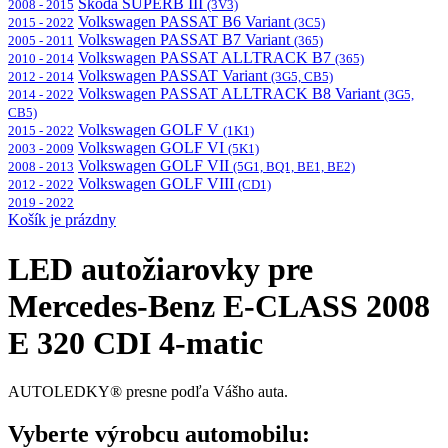
Škoda SUPERB III
2008 - 2015
(3V3)
Volkswagen PASSAT B6 Variant
2015 - 2022
(3C5)
Volkswagen PASSAT B7 Variant
2005 - 2011
(365)
Volkswagen PASSAT ALLTRACK B7
2010 - 2014
(365)
Volkswagen PASSAT Variant
2012 - 2014
(3G5, CB5)
Volkswagen PASSAT ALLTRACK B8 Variant
2014 - 2022
(3G5,
CB5)
Volkswagen GOLF V
2015 - 2022
(1K1)
Volkswagen GOLF VI
2003 - 2009
(5K1)
Volkswagen GOLF VII
2008 - 2013
(5G1, BQ1, BE1, BE2)
Volkswagen GOLF VIII
2012 - 2022
(CD1)
2019 - 2022
Košík je prázdny
LED autožiarovky pre
Mercedes-Benz E-CLASS 2008
E 320 CDI 4-matic
AUTOLEDKY® presne podľa Vášho auta.
Vyberte výrobcu automobilu: