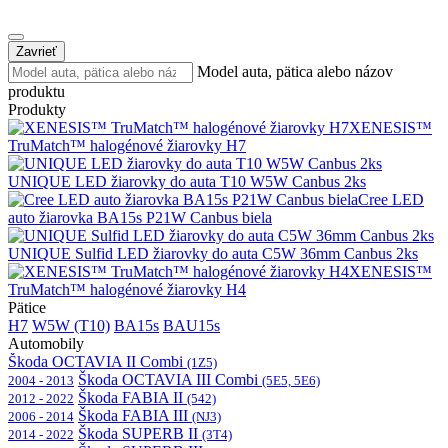
Zavrieť
Model auta, pätica alebo názov
produktu
Produkty
XENESIS™
TruMatch™ halogénové žiarovky H7
UNIQUE LED žiarovky do auta T10 W5W Canbus 2ks
Cree LED
auto žiarovka BA15s P21W Canbus biela
UNIQUE Sulfid LED žiarovky do auta C5W 36mm Canbus 2ks
XENESIS™
TruMatch™ halogénové žiarovky H4
Pätice
H7
W5W (T10)
BA15s
BAU15s
Automobily
Škoda OCTAVIA II Combi
(1Z5)
Škoda OCTAVIA III Combi
2004 - 2013
(5E5, 5E6)
Škoda FABIA II
2012 - 2022
(542)
Škoda FABIA III
2006 - 2014
(NJ3)
Škoda SUPERB II
2014 - 2022
(3T4)