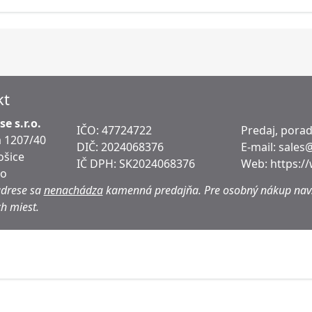
kt
e s.r.o.
IČO: 47724722
Predaj, pora
 1207/40
DIČ:
2024068376
E-mail:
sales
ošice
IČ DPH:
SK2024068376
Web:
https:/
ko
adrese sa
nenachádza
kamenná predajňa.
Pre osobný nákup navš
h miest.