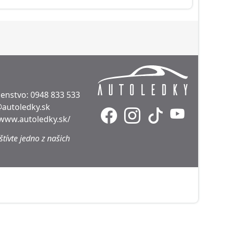
denstvo:
0948 833 533
@autoledky.sk
/www.autoledky.sk/
tívte jedno z našich