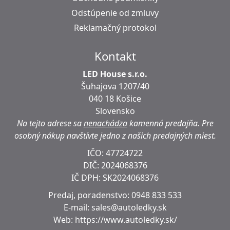
Odstúpenie od zmluvy
Reklamačný protokol
Kontakt
LED House s.r.o.
Šuhajova 1207/40
040 18 Košice
Slovensko
Na tejto adrese sa
nenachádza
kamenná predajňa.
Pre
osobný nákup navštívte jedno z našich predajných miest.
IČO: 47724722
DIČ:
2024068376
IČ DPH:
SK2024068376
Predaj, poradenstvo:
0948 833 533
E-mail:
sales@autoledky.sk
Web:
https://www.autoledky.sk/