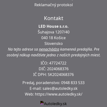
Reklamačný protokol
Kontakt
LED House s.r.o.
Šuhajova 1207/40
040 18 Košice
Slovensko
Na tejto adrese sa
nenachádza
kamenná predajňa.
Pre
osobný nákup navštívte jedno z našich predajných miest.
IČO: 47724722
DIČ:
2024068376
IČ DPH:
SK2024068376
Predaj, poradenstvo:
0948 833 533
E-mail:
sales@autoledky.sk
Web:
https://www.autoledky.sk/