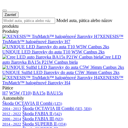
Zavrieť
Model auta, pätica alebo názov
produktu
Produkty
XENESIS™
TruMatch™ halogénové žiarovky H7
UNIQUE LED žiarovky do auta T10 W5W Canbus 2ks
Cree LED
auto žiarovka BA15s P21W Canbus biela
UNIQUE Sulfid LED žiarovky do auta C5W 36mm Canbus 2ks
XENESIS™
TruMatch™ halogénové žiarovky H4
Pätice
H7
W5W (T10)
BA15s
BAU15s
Automobily
Škoda OCTAVIA II Combi
(1Z5)
Škoda OCTAVIA III Combi
2004 - 2013
(5E5, 5E6)
Škoda FABIA II
2012 - 2022
(542)
Škoda FABIA III
2006 - 2014
(NJ3)
Škoda SUPERB II
2014 - 2022
(3T4)