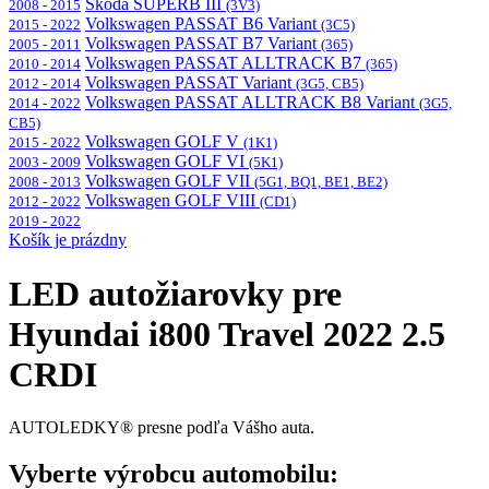
Škoda SUPERB III
2008 - 2015
(3V3)
Volkswagen PASSAT B6 Variant
2015 - 2022
(3C5)
Volkswagen PASSAT B7 Variant
2005 - 2011
(365)
Volkswagen PASSAT ALLTRACK B7
2010 - 2014
(365)
Volkswagen PASSAT Variant
2012 - 2014
(3G5, CB5)
Volkswagen PASSAT ALLTRACK B8 Variant
2014 - 2022
(3G5,
CB5)
Volkswagen GOLF V
2015 - 2022
(1K1)
Volkswagen GOLF VI
2003 - 2009
(5K1)
Volkswagen GOLF VII
2008 - 2013
(5G1, BQ1, BE1, BE2)
Volkswagen GOLF VIII
2012 - 2022
(CD1)
2019 - 2022
Košík je prázdny
LED autožiarovky pre
Hyundai i800 Travel 2022 2.5
CRDI
AUTOLEDKY® presne podľa Vášho auta.
Vyberte výrobcu automobilu: