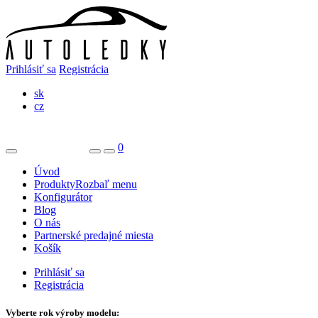
Prihlásiť sa
Registrácia
sk
cz
0
Úvod
Produkty
Rozbaľ menu
Konfigurátor
Blog
O nás
Partnerské predajné miesta
Košík
Prihlásiť sa
Registrácia
Vyberte rok výroby modelu: