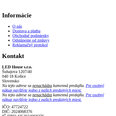
Informácie
O nás
Doprava a platba
Obchodné podmienky
Odstúpenie od zmluvy
Reklamačný protokol
Kontakt
LED House s.r.o.
Šuhajova 1207/40
040 18 Košice
Slovensko
Na tejto adrese sa
nenachádza
kamenná predajňa.
Pre osobný
nákup navštívte jedno z našich predajných miest.
Na tejto adrese sa
nenachádza
kamenná predajňa.
Pre osobný
nákup navštívte jedno z našich predajných miest.
IČO: 47724722
DIČ:
2024068376