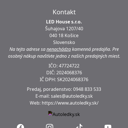
Kontakt
LED House s.r.o.
Šuhajova 1207/40
040 18 Košice
Slovensko
Na tejto adrese sa
nenachádza
kamenná predajňa.
Pre
osobný nákup navštívte jedno z našich predajných miest.
IČO: 47724722
DIČ:
2024068376
IČ DPH:
SK2024068376
Predaj, poradenstvo:
0948 833 533
E-mail:
sales@autoledky.sk
Web:
https://www.autoledky.sk/