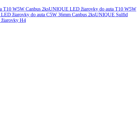
UNIQUE LED žiarovky do auta T10 W5W
UNIQUE Sulfid
žiarovky H4