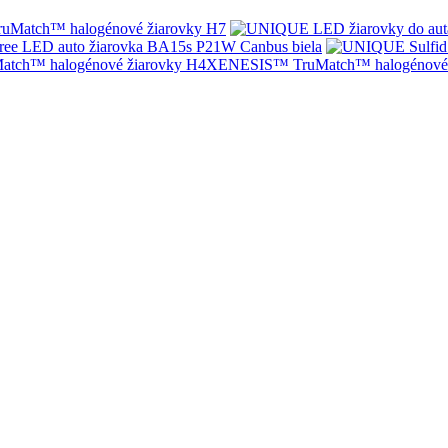
Match™ halogénové žiarovky H7
ree LED auto žiarovka BA15s P21W Canbus biela
XENESIS™ TruMatch™ halogénové 