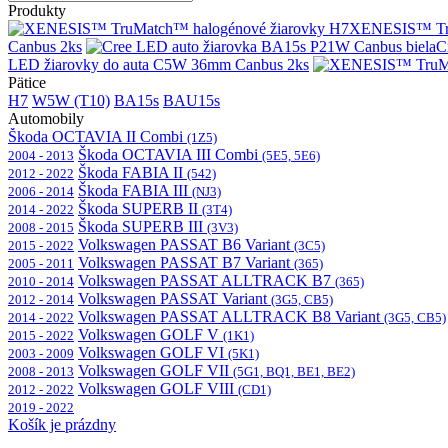
Produkty
XENESIS™ Tru
Canbus 2ks
C
LED žiarovky do auta C5W 36mm Canbus 2ks
Pätice
H7
W5W (T10)
BA15s
BAU15s
Automobily
Škoda OCTAVIA II Combi
(1Z5)
Škoda OCTAVIA III Combi
2004 - 2013
(5E5, 5E6)
Škoda FABIA II
2012 - 2022
(542)
Škoda FABIA III
2006 - 2014
(NJ3)
Škoda SUPERB II
2014 - 2022
(3T4)
Škoda SUPERB III
2008 - 2015
(3V3)
Volkswagen PASSAT B6 Variant
2015 - 2022
(3C5)
Volkswagen PASSAT B7 Variant
2005 - 2011
(365)
Volkswagen PASSAT ALLTRACK B7
2010 - 2014
(365)
Volkswagen PASSAT Variant
2012 - 2014
(3G5, CB5)
Volkswagen PASSAT ALLTRACK B8 Variant
2014 - 2022
(3G5, CB5)
Volkswagen GOLF V
2015 - 2022
(1K1)
Volkswagen GOLF VI
2003 - 2009
(5K1)
Volkswagen GOLF VII
2008 - 2013
(5G1, BQ1, BE1, BE2)
Volkswagen GOLF VIII
2012 - 2022
(CD1)
2019 - 2022
Košík je prázdny