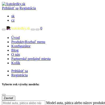
Prihlásiť sa
Registrácia
sk
cz
0
Úvod
Produkty
Rozbaľ menu
Konfigurátor
Blog
O nás
Partnerské predajné miesta
Košík
Prihlásiť sa
Registrácia
Vyberte rok výroby modelu:
Zavrieť
Model auta, pätica alebo názov produkt