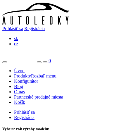
Prihlásiť sa
Registrácia
sk
cz
0
Úvod
Produkty
Rozbaľ menu
Konfigurátor
Blog
O nás
Partnerské predajné miesta
Košík
Prihlásiť sa
Registrácia
Vyberte rok výroby modelu: