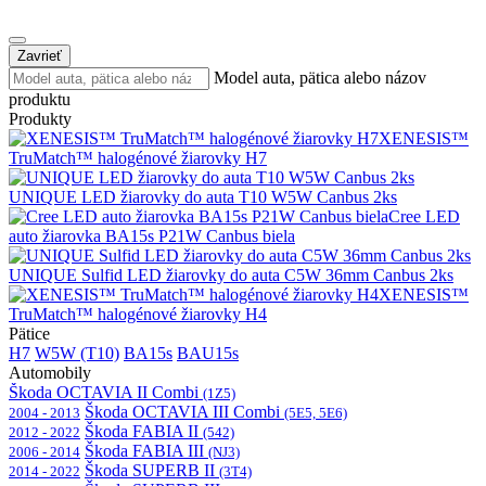
Zavrieť
Model auta, pätica alebo názov
produktu
Produkty
XENESIS™
TruMatch™ halogénové žiarovky H7
UNIQUE LED žiarovky do auta T10 W5W Canbus 2ks
Cree LED
auto žiarovka BA15s P21W Canbus biela
UNIQUE Sulfid LED žiarovky do auta C5W 36mm Canbus 2ks
XENESIS™
TruMatch™ halogénové žiarovky H4
Pätice
H7
W5W (T10)
BA15s
BAU15s
Automobily
Škoda OCTAVIA II Combi
(1Z5)
Škoda OCTAVIA III Combi
2004 - 2013
(5E5, 5E6)
Škoda FABIA II
2012 - 2022
(542)
Škoda FABIA III
2006 - 2014
(NJ3)
Škoda SUPERB II
2014 - 2022
(3T4)