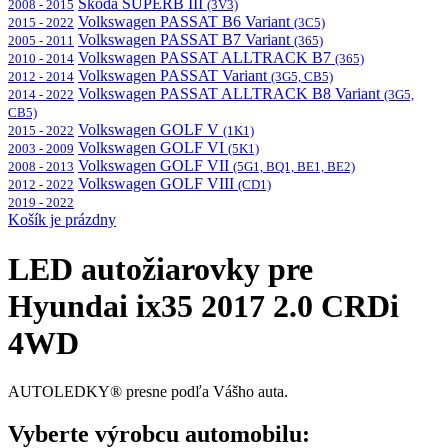
Škoda SUPERB III
2008 - 2015
(3V3)
Volkswagen PASSAT B6 Variant
2015 - 2022
(3C5)
Volkswagen PASSAT B7 Variant
2005 - 2011
(365)
Volkswagen PASSAT ALLTRACK B7
2010 - 2014
(365)
Volkswagen PASSAT Variant
2012 - 2014
(3G5, CB5)
Volkswagen PASSAT ALLTRACK B8 Variant
2014 - 2022
(3G5,
CB5)
Volkswagen GOLF V
2015 - 2022
(1K1)
Volkswagen GOLF VI
2003 - 2009
(5K1)
Volkswagen GOLF VII
2008 - 2013
(5G1, BQ1, BE1, BE2)
Volkswagen GOLF VIII
2012 - 2022
(CD1)
2019 - 2022
Košík je prázdny
LED autožiarovky pre
Hyundai ix35 2017 2.0 CRDi
4WD
AUTOLEDKY® presne podľa Vášho auta.
Vyberte výrobcu automobilu: