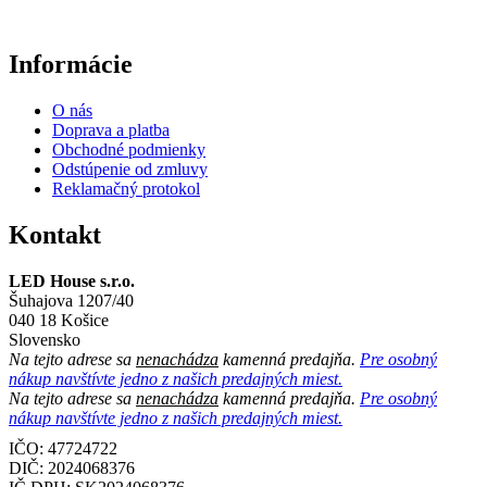
Informácie
O nás
Doprava a platba
Obchodné podmienky
Odstúpenie od zmluvy
Reklamačný protokol
Kontakt
LED House s.r.o.
Šuhajova 1207/40
040 18 Košice
Slovensko
Na tejto adrese sa
nenachádza
kamenná predajňa.
Pre osobný
nákup navštívte jedno z našich predajných miest.
Na tejto adrese sa
nenachádza
kamenná predajňa.
Pre osobný
nákup navštívte jedno z našich predajných miest.
IČO: 47724722
DIČ:
2024068376