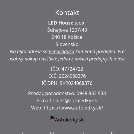
Kontakt
LED House s.r.o.
Šuhajova 1207/40
040 18 Košice
Slovensko
Na tejto adrese sa
nenachádza
kamenná predajňa.
Pre
osobný nákup navštívte jedno z našich predajných miest.
IČO: 47724722
DIČ:
2024068376
IČ DPH:
SK2024068376
Predaj, poradenstvo:
0948 833 533
E-mail:
sales@autoledky.sk
Web:
https://www.autoledky.sk/