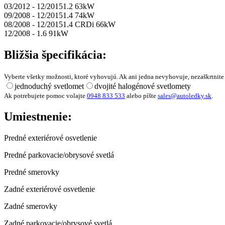
03/2012 - 12/2015
1.2 63kW
09/2008 - 12/2015
1.4 74kW
08/2008 - 12/2015
1.4 CRDi 66kW
12/2008 -
1.6 91kW
Bližšia špecifikácia:
Vyberte všetky možnosti, ktoré vyhovujú. Ak ani jedna nevyhovuje, nezaškrtnite 
jednoduchý svetlomet
dvojité halogénové svetlomety
Ak potrebujete pomoc volajte
0948 833 533
alebo píšte
sales@autoledky.sk
.
Umiestnenie:
Predné exteriérové osvetlenie
Predné parkovacie/obrysové svetlá
Predné smerovky
Zadné exteriérové osvetlenie
Zadné smerovky
Zadné parkovacie/obrysové svetlá