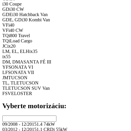
i30 Coupe
GD
i30 CW
GDE
i30 Hatchback Van
GDE, GD
i30 Kombi Van
VF
i40
VF
i40 CW
TQ
i800 Travel
TQ
iLoad Cargo
JC
ix20
LM, EL, ELH
ix35
ix55
DM, DMA
SANTA FÉ III
YF
SONATA VI
LF
SONATA VII
JM
TUCSON
TL, TLE
TUCSON
TLE
TUCSON SUV Van
FS
VELOSTER
Vyberte motorizáciu:
09/2008 - 12/2015
1.4 74kW
03/2012 - 12/2015
1.1 CRDi 55kW