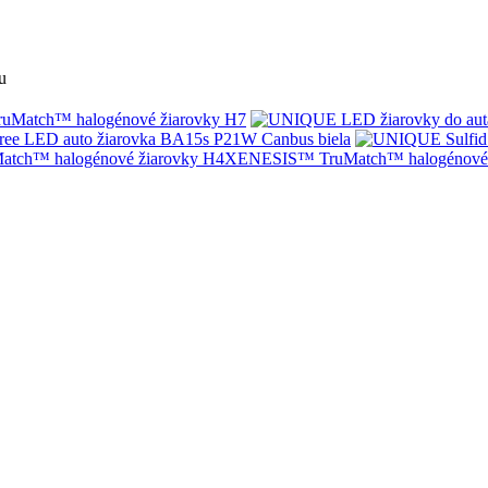
u
Match™ halogénové žiarovky H7
ree LED auto žiarovka BA15s P21W Canbus biela
XENESIS™ TruMatch™ halogénové 