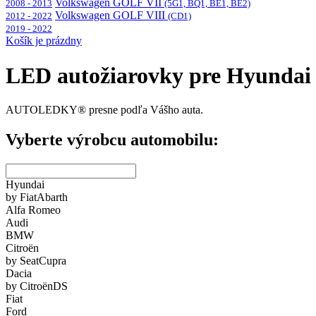
Volkswagen GOLF VII
2008 - 2013
(5G1, BQ1, BE1, BE2)
Volkswagen GOLF VIII
2012 - 2022
(CD1)
2019 - 2022
Košík je prázdny
LED autožiarovky pre Hyundai 
AUTOLEDKY® presne podľa Vášho auta.
Vyberte výrobcu automobilu:
Hyundai
by Fiat
Abarth
Alfa Romeo
Audi
BMW
Citroën
by Seat
Cupra
Dacia
by Citroën
DS
Fiat
Ford