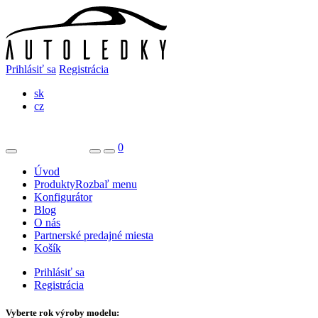
Prihlásiť sa
Registrácia
sk
cz
0
Úvod
Produkty
Rozbaľ menu
Konfigurátor
Blog
O nás
Partnerské predajné miesta
Košík
Prihlásiť sa
Registrácia
Vyberte rok výroby modelu: