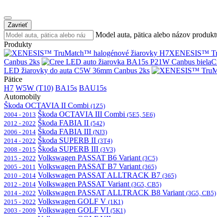
Zavrieť
Model auta, pätica alebo názov produkt
Produkty
XENESIS™ Tru
Canbus 2ks
C
LED žiarovky do auta C5W 36mm Canbus 2ks
Pätice
H7
W5W (T10)
BA15s
BAU15s
Automobily
Škoda OCTAVIA II Combi
(1Z5)
Škoda OCTAVIA III Combi
2004 - 2013
(5E5, 5E6)
Škoda FABIA II
2012 - 2022
(542)
Škoda FABIA III
2006 - 2014
(NJ3)
Škoda SUPERB II
2014 - 2022
(3T4)
Škoda SUPERB III
2008 - 2015
(3V3)
Volkswagen PASSAT B6 Variant
2015 - 2022
(3C5)
Volkswagen PASSAT B7 Variant
2005 - 2011
(365)
Volkswagen PASSAT ALLTRACK B7
2010 - 2014
(365)
Volkswagen PASSAT Variant
2012 - 2014
(3G5, CB5)
Volkswagen PASSAT ALLTRACK B8 Variant
2014 - 2022
(3G5, CB5)
Volkswagen GOLF V
2015 - 2022
(1K1)
Volkswagen GOLF VI
2003 - 2009
(5K1)