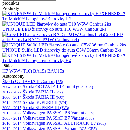
produktu
Produkty
XENESIS™
TruMatch™ halogénové žiarovky H7
UNIQUE LED žiarovky do auta T10 W5W Canbus 2ks
Cree LED
auto žiarovka BA15s P21W Canbus biela
UNIQUE Sulfid LED žiarovky do auta C5W 36mm Canbus 2ks
XENESIS™
TruMatch™ halogénové žiarovky H4
Pätice
H7
W5W (T10)
BA15s
BAU15s
Automobily
Škoda OCTAVIA II Combi
(1Z5)
Škoda OCTAVIA III Combi
2004 - 2013
(5E5, 5E6)
Škoda FABIA II
2012 - 2022
(542)
Škoda FABIA III
2006 - 2014
(NJ3)
Škoda SUPERB II
2014 - 2022
(3T4)
Škoda SUPERB III
2008 - 2015
(3V3)
Volkswagen PASSAT B6 Variant
2015 - 2022
(3C5)
Volkswagen PASSAT B7 Variant
2005 - 2011
(365)
Volkswagen PASSAT ALLTRACK B7
2010 - 2014
(365)
Volkswagen PASSAT Variant
2012 - 2014
(3G5, CB5)