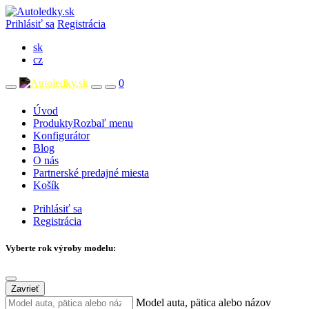
Prihlásiť sa
Registrácia
sk
cz
0
Úvod
Produkty
Rozbaľ menu
Konfigurátor
Blog
O nás
Partnerské predajné miesta
Košík
Prihlásiť sa
Registrácia
Vyberte rok výroby modelu:
Zavrieť
Model auta, pätica alebo názov