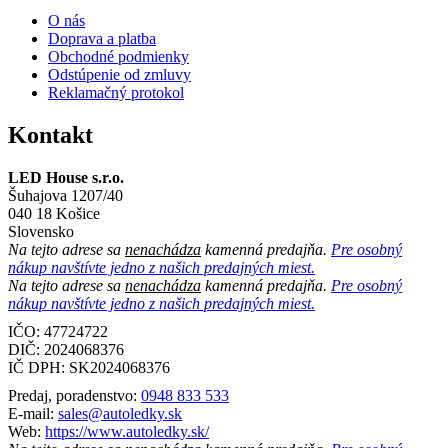
O nás
Doprava a platba
Obchodné podmienky
Odstúpenie od zmluvy
Reklamačný protokol
Kontakt
LED House s.r.o.
Šuhajova 1207/40
040 18 Košice
Slovensko
Na tejto adrese sa
nenachádza
kamenná predajňa.
Pre osobný
nákup navštívte jedno z našich predajných miest.
Na tejto adrese sa
nenachádza
kamenná predajňa.
Pre osobný
nákup navštívte jedno z našich predajných miest.
IČO: 47724722
DIČ:
2024068376
IČ DPH:
SK2024068376
Predaj, poradenstvo:
0948 833 533
E-mail:
sales@autoledky.sk
Web:
https://www.autoledky.sk/