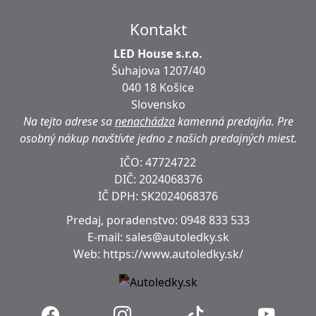
Kontakt
LED House s.r.o.
Šuhajova 1207/40
040 18 Košice
Slovensko
Na tejto adrese sa
nenachádza
kamenná predajňa.
Pre
osobný nákup navštívte jedno z našich predajných miest.
IČO: 47724722
DIČ:
2024068376
IČ DPH:
SK2024068376
Predaj, poradenstvo:
0948 833 533
E-mail:
sales@autoledky.sk
Web:
https://www.autoledky.sk/