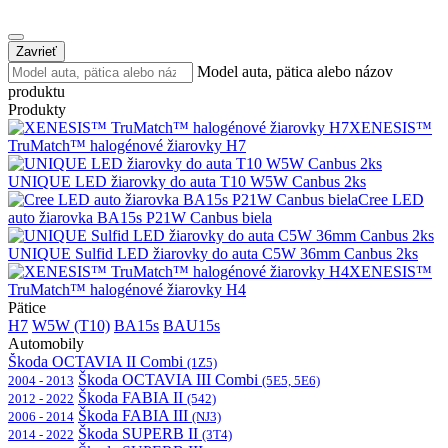
Zavrieť
Model auta, pätica alebo názov
produktu
Produkty
XENESIS™
TruMatch™ halogénové žiarovky H7
UNIQUE LED žiarovky do auta T10 W5W Canbus 2ks
Cree LED
auto žiarovka BA15s P21W Canbus biela
UNIQUE Sulfid LED žiarovky do auta C5W 36mm Canbus 2ks
XENESIS™
TruMatch™ halogénové žiarovky H4
Pätice
H7
W5W (T10)
BA15s
BAU15s
Automobily
Škoda OCTAVIA II Combi
(1Z5)
Škoda OCTAVIA III Combi
2004 - 2013
(5E5, 5E6)
Škoda FABIA II
2012 - 2022
(542)
Škoda FABIA III
2006 - 2014
(NJ3)
Škoda SUPERB II
2014 - 2022
(3T4)