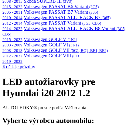
Škoda SUPERB III
2008 - 2015
(3V3)
Volkswagen PASSAT B6 Variant
2015 - 2022
(3C5)
Volkswagen PASSAT B7 Variant
2005 - 2011
(365)
Volkswagen PASSAT ALLTRACK B7
2010 - 2014
(365)
Volkswagen PASSAT Variant
2012 - 2014
(3G5, CB5)
Volkswagen PASSAT ALLTRACK B8 Variant
2014 - 2022
(3G5,
CB5)
Volkswagen GOLF V
2015 - 2022
(1K1)
Volkswagen GOLF VI
2003 - 2009
(5K1)
Volkswagen GOLF VII
2008 - 2013
(5G1, BQ1, BE1, BE2)
Volkswagen GOLF VIII
2012 - 2022
(CD1)
2019 - 2022
Košík je prázdny
LED autožiarovky pre
Hyundai i20 2012 1.2
AUTOLEDKY® presne podľa Vášho auta.
Vyberte výrobcu automobilu: