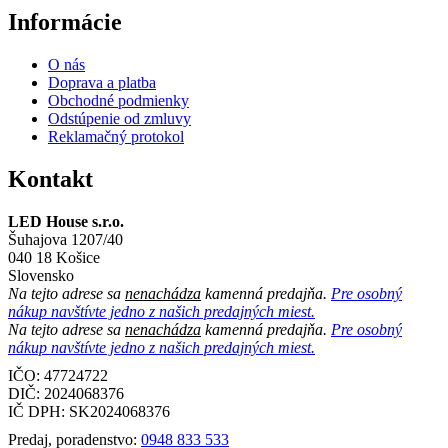
Informácie
O nás
Doprava a platba
Obchodné podmienky
Odstúpenie od zmluvy
Reklamačný protokol
Kontakt
LED House s.r.o.
Šuhajova 1207/40
040 18 Košice
Slovensko
Na tejto adrese sa
nenachádza
kamenná predajňa.
Pre osobný
nákup navštívte jedno z našich predajných miest.
Na tejto adrese sa
nenachádza
kamenná predajňa.
Pre osobný
nákup navštívte jedno z našich predajných miest.
IČO: 47724722
DIČ:
2024068376
IČ DPH:
SK2024068376
Predaj, poradenstvo:
0948 833 533