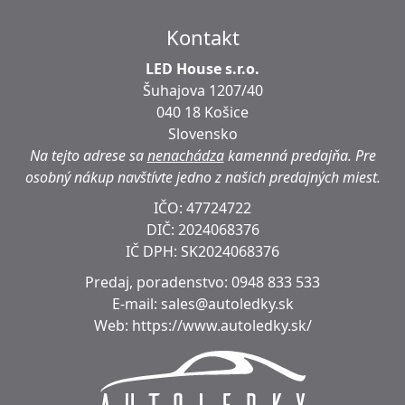
Kontakt
LED House s.r.o.
Šuhajova 1207/40
040 18 Košice
Slovensko
Na tejto adrese sa
nenachádza
kamenná predajňa.
Pre
osobný nákup navštívte jedno z našich predajných miest.
IČO: 47724722
DIČ:
2024068376
IČ DPH:
SK2024068376
Predaj, poradenstvo:
0948 833 533
E-mail:
sales@autoledky.sk
Web:
https://www.autoledky.sk/