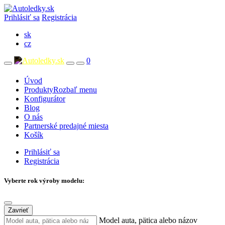
Prihlásiť sa
Registrácia
sk
cz
0
Úvod
Produkty
Rozbaľ menu
Konfigurátor
Blog
O nás
Partnerské predajné miesta
Košík
Prihlásiť sa
Registrácia
Vyberte rok výroby modelu:
Zavrieť
Model auta, pätica alebo názov