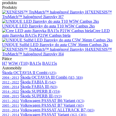
produktu
Produkty
XENESIS™
TruMatch™ halogénové žiarovky H7
UNIQUE LED žiarovky do auta T10 W5W Canbus 2ks
Cree LED
auto žiarovka BA15s P21W Canbus biela
UNIQUE Sulfid LED žiarovky do auta C5W 36mm Canbus 2ks
XENESIS™
TruMatch™ halogénové žiarovky H4
Pätice
H7
W5W (T10)
BA15s
BAU15s
Automobily
Škoda OCTAVIA II Combi
(1Z5)
Škoda OCTAVIA III Combi
2004 - 2013
(5E5, 5E6)
Škoda FABIA II
2012 - 2022
(542)
Škoda FABIA III
2006 - 2014
(NJ3)
Škoda SUPERB II
2014 - 2022
(3T4)
Škoda SUPERB III
2008 - 2015
(3V3)
Volkswagen PASSAT B6 Variant
2015 - 2022
(3C5)
Volkswagen PASSAT B7 Variant
2005 - 2011
(365)
Volkswagen PASSAT ALLTRACK B7
2010 - 2014
(365)
Volkswagen PASSAT Variant
2012 - 2014
(3G5, CB5)