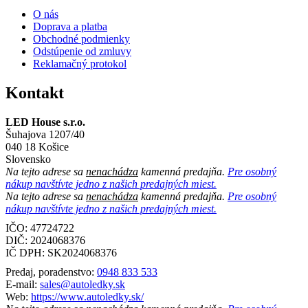
O nás
Doprava a platba
Obchodné podmienky
Odstúpenie od zmluvy
Reklamačný protokol
Kontakt
LED House s.r.o.
Šuhajova 1207/40
040 18 Košice
Slovensko
Na tejto adrese sa
nenachádza
kamenná predajňa.
Pre osobný
nákup navštívte jedno z našich predajných miest.
Na tejto adrese sa
nenachádza
kamenná predajňa.
Pre osobný
nákup navštívte jedno z našich predajných miest.
IČO: 47724722
DIČ:
2024068376
IČ DPH:
SK2024068376
Predaj, poradenstvo:
0948 833 533
E-mail:
sales@autoledky.sk
Web:
https://www.autoledky.sk/