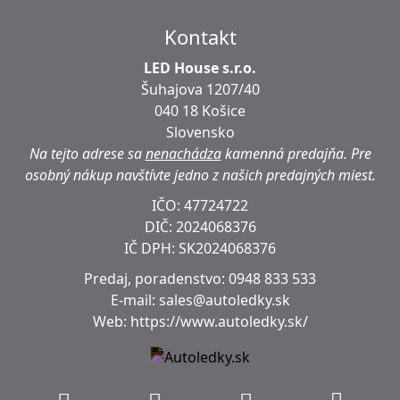
Kontakt
LED House s.r.o.
Šuhajova 1207/40
040 18 Košice
Slovensko
Na tejto adrese sa
nenachádza
kamenná predajňa.
Pre
osobný nákup navštívte jedno z našich predajných miest.
IČO: 47724722
DIČ:
2024068376
IČ DPH:
SK2024068376
Predaj, poradenstvo:
0948 833 533
E-mail:
sales@autoledky.sk
Web:
https://www.autoledky.sk/