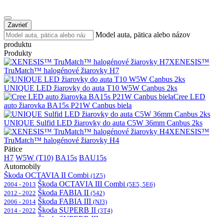
Zavrieť
Model auta, pätica alebo názov
produktu
Produkty
XENESIS™
TruMatch™ halogénové žiarovky H7
UNIQUE LED žiarovky do auta T10 W5W Canbus 2ks
Cree LED
auto žiarovka BA15s P21W Canbus biela
UNIQUE Sulfid LED žiarovky do auta C5W 36mm Canbus 2ks
XENESIS™
TruMatch™ halogénové žiarovky H4
Pätice
H7
W5W (T10)
BA15s
BAU15s
Automobily
Škoda OCTAVIA II Combi
(1Z5)
Škoda OCTAVIA III Combi
2004 - 2013
(5E5, 5E6)
Škoda FABIA II
2012 - 2022
(542)
Škoda FABIA III
2006 - 2014
(NJ3)
Škoda SUPERB II
2014 - 2022
(3T4)