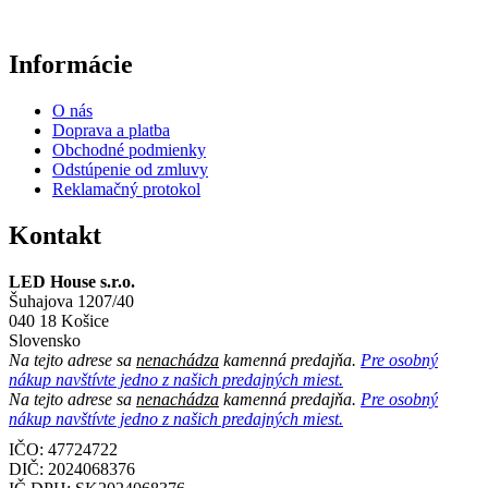
Informácie
O nás
Doprava a platba
Obchodné podmienky
Odstúpenie od zmluvy
Reklamačný protokol
Kontakt
LED House s.r.o.
Šuhajova 1207/40
040 18 Košice
Slovensko
Na tejto adrese sa
nenachádza
kamenná predajňa.
Pre osobný
nákup navštívte jedno z našich predajných miest.
Na tejto adrese sa
nenachádza
kamenná predajňa.
Pre osobný
nákup navštívte jedno z našich predajných miest.
IČO: 47724722
DIČ:
2024068376