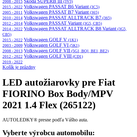
Škoda SUPERB III
2008 - 2015
(3V3)
Volkswagen PASSAT B6 Variant
2015 - 2022
(3C5)
Volkswagen PASSAT B7 Variant
2005 - 2011
(365)
Volkswagen PASSAT ALLTRACK B7
2010 - 2014
(365)
Volkswagen PASSAT Variant
2012 - 2014
(3G5, CB5)
Volkswagen PASSAT ALLTRACK B8 Variant
2014 - 2022
(3G5,
CB5)
Volkswagen GOLF V
2015 - 2022
(1K1)
Volkswagen GOLF VI
2003 - 2009
(5K1)
Volkswagen GOLF VII
2008 - 2013
(5G1, BQ1, BE1, BE2)
Volkswagen GOLF VIII
2012 - 2022
(CD1)
2019 - 2022
Košík je prázdny
LED autožiarovky pre Fiat
FIORINO Box Body/MPV
2021 1.4 Flex (265122)
AUTOLEDKY® presne podľa Vášho auta.
Vyberte výrobcu automobilu: