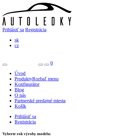
Prihlásiť sa
Registrácia
sk
cz
0
Úvod
Produkty
Rozbaľ menu
Konfigurátor
Blog
O nás
Partnerské predajné miesta
Košík
Prihlásiť sa
Registrácia
Vyberte rok výroby modelu: