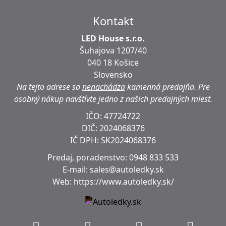
Kontakt
LED House s.r.o.
Šuhajova 1207/40
040 18 Košice
Slovensko
Na tejto adrese sa
nenachádza
kamenná predajňa.
Pre
osobný nákup navštívte jedno z našich predajných miest.
IČO: 47724722
DIČ:
2024068376
IČ DPH:
SK2024068376
Predaj, poradenstvo:
0948 833 533
E-mail:
sales@autoledky.sk
Web:
https://www.autoledky.sk/