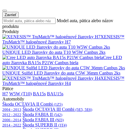
Zavrieť
Model auta, pätica alebo názov
produktu
Produkty
XENESIS™
TruMatch™ halogénové žiarovky H7
UNIQUE LED žiarovky do auta T10 W5W Canbus 2ks
Cree LED
auto žiarovka BA15s P21W Canbus biela
UNIQUE Sulfid LED žiarovky do auta C5W 36mm Canbus 2ks
XENESIS™
TruMatch™ halogénové žiarovky H4
Pätice
H7
W5W (T10)
BA15s
BAU15s
Automobily
Škoda OCTAVIA II Combi
(1Z5)
Škoda OCTAVIA III Combi
2004 - 2013
(5E5, 5E6)
Škoda FABIA II
2012 - 2022
(542)
Škoda FABIA III
2006 - 2014
(NJ3)
Škoda SUPERB II
2014 - 2022
(3T4)