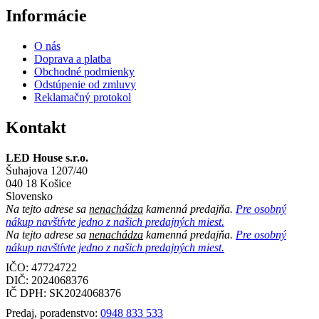
Informácie
O nás
Doprava a platba
Obchodné podmienky
Odstúpenie od zmluvy
Reklamačný protokol
Kontakt
LED House s.r.o.
Šuhajova 1207/40
040 18 Košice
Slovensko
Na tejto adrese sa
nenachádza
kamenná predajňa.
Pre osobný
nákup navštívte jedno z našich predajných miest.
Na tejto adrese sa
nenachádza
kamenná predajňa.
Pre osobný
nákup navštívte jedno z našich predajných miest.
IČO: 47724722
DIČ:
2024068376
IČ DPH:
SK2024068376
Predaj, poradenstvo:
0948 833 533