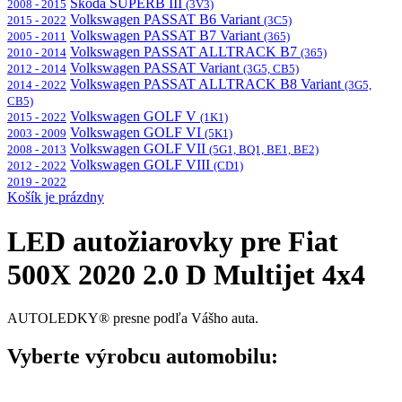
Škoda SUPERB III
2008 - 2015
(3V3)
Volkswagen PASSAT B6 Variant
2015 - 2022
(3C5)
Volkswagen PASSAT B7 Variant
2005 - 2011
(365)
Volkswagen PASSAT ALLTRACK B7
2010 - 2014
(365)
Volkswagen PASSAT Variant
2012 - 2014
(3G5, CB5)
Volkswagen PASSAT ALLTRACK B8 Variant
2014 - 2022
(3G5,
CB5)
Volkswagen GOLF V
2015 - 2022
(1K1)
Volkswagen GOLF VI
2003 - 2009
(5K1)
Volkswagen GOLF VII
2008 - 2013
(5G1, BQ1, BE1, BE2)
Volkswagen GOLF VIII
2012 - 2022
(CD1)
2019 - 2022
Košík je prázdny
LED autožiarovky pre Fiat
500X 2020 2.0 D Multijet 4x4
AUTOLEDKY® presne podľa Vášho auta.
Vyberte výrobcu automobilu: