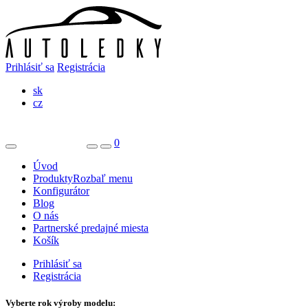
Prihlásiť sa
Registrácia
sk
cz
0
Úvod
Produkty
Rozbaľ menu
Konfigurátor
Blog
O nás
Partnerské predajné miesta
Košík
Prihlásiť sa
Registrácia
Vyberte rok výroby modelu: