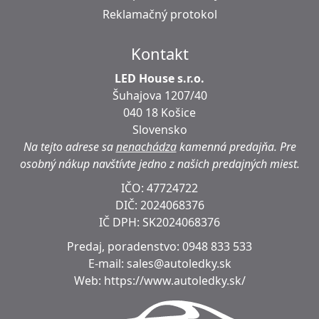
Reklamačný protokol
Kontakt
LED House s.r.o.
Šuhajova 1207/40
040 18 Košice
Slovensko
Na tejto adrese sa
nenachádza
kamenná predajňa.
Pre
osobný nákup navštívte jedno z našich predajných miest.
IČO: 47724722
DIČ:
2024068376
IČ DPH:
SK2024068376
Predaj, poradenstvo:
0948 833 533
E-mail:
sales@autoledky.sk
Web:
https://www.autoledky.sk/