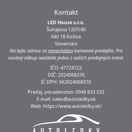
Kontakt
LED House s.r.o.
Šuhajova 1207/40
040 18 Košice
Slovensko
Na tejto adrese sa
nenachádza
kamenná predajňa.
Pre
osobný nákup navštívte jedno z našich predajných miest.
IČO: 47724722
DIČ:
2024068376
IČ DPH:
SK2024068376
Predaj, poradenstvo:
0948 833 533
E-mail:
sales@autoledky.sk
Web:
https://www.autoledky.sk/