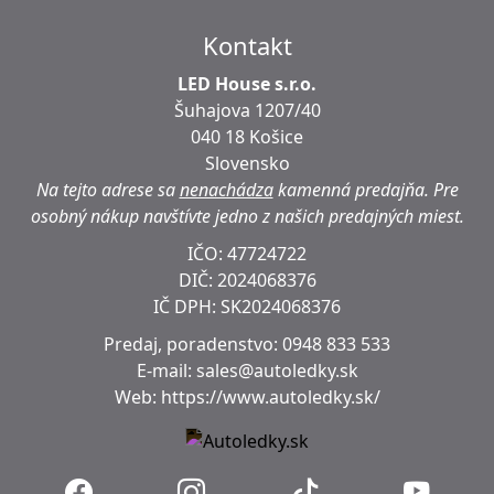
Kontakt
LED House s.r.o.
Šuhajova 1207/40
040 18 Košice
Slovensko
Na tejto adrese sa
nenachádza
kamenná predajňa.
Pre
osobný nákup navštívte jedno z našich predajných miest.
IČO: 47724722
DIČ:
2024068376
IČ DPH:
SK2024068376
Predaj, poradenstvo:
0948 833 533
E-mail:
sales@autoledky.sk
Web:
https://www.autoledky.sk/