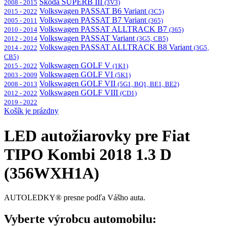
Škoda SUPERB III
2008 - 2015
(3V3)
Volkswagen PASSAT B6 Variant
2015 - 2022
(3C5)
Volkswagen PASSAT B7 Variant
2005 - 2011
(365)
Volkswagen PASSAT ALLTRACK B7
2010 - 2014
(365)
Volkswagen PASSAT Variant
2012 - 2014
(3G5, CB5)
Volkswagen PASSAT ALLTRACK B8 Variant
2014 - 2022
(3G5,
CB5)
Volkswagen GOLF V
2015 - 2022
(1K1)
Volkswagen GOLF VI
2003 - 2009
(5K1)
Volkswagen GOLF VII
2008 - 2013
(5G1, BQ1, BE1, BE2)
Volkswagen GOLF VIII
2012 - 2022
(CD1)
2019 - 2022
Košík je prázdny
LED autožiarovky pre Fiat
TIPO Kombi 2018 1.3 D
(356WXH1A)
AUTOLEDKY® presne podľa Vášho auta.
Vyberte výrobcu automobilu: