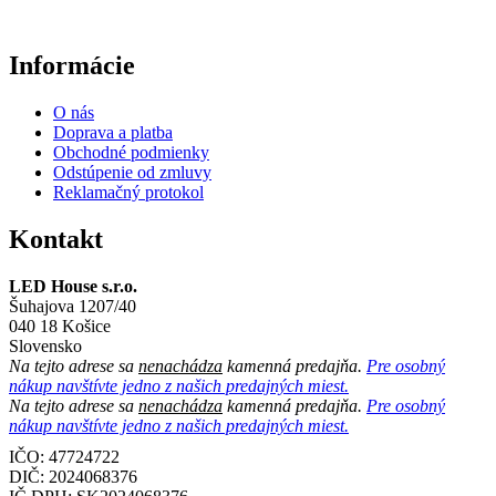
Informácie
O nás
Doprava a platba
Obchodné podmienky
Odstúpenie od zmluvy
Reklamačný protokol
Kontakt
LED House s.r.o.
Šuhajova 1207/40
040 18 Košice
Slovensko
Na tejto adrese sa
nenachádza
kamenná predajňa.
Pre osobný
nákup navštívte jedno z našich predajných miest.
Na tejto adrese sa
nenachádza
kamenná predajňa.
Pre osobný
nákup navštívte jedno z našich predajných miest.
IČO: 47724722
DIČ:
2024068376