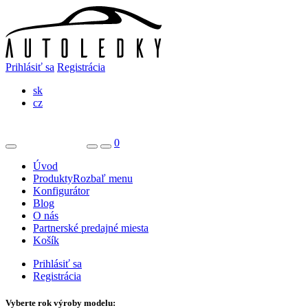
Prihlásiť sa
Registrácia
sk
cz
0
Úvod
Produkty
Rozbaľ menu
Konfigurátor
Blog
O nás
Partnerské predajné miesta
Košík
Prihlásiť sa
Registrácia
Vyberte rok výroby modelu: