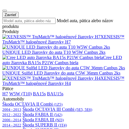
Zavrieť
Model auta, pätica alebo názov
produktu
Produkty
XENESIS™
TruMatch™ halogénové žiarovky H7
UNIQUE LED žiarovky do auta T10 W5W Canbus 2ks
Cree LED
auto žiarovka BA15s P21W Canbus biela
UNIQUE Sulfid LED žiarovky do auta C5W 36mm Canbus 2ks
XENESIS™
TruMatch™ halogénové žiarovky H4
Pätice
H7
W5W (T10)
BA15s
BAU15s
Automobily
Škoda OCTAVIA II Combi
(1Z5)
Škoda OCTAVIA III Combi
2004 - 2013
(5E5, 5E6)
Škoda FABIA II
2012 - 2022
(542)
Škoda FABIA III
2006 - 2014
(NJ3)
Škoda SUPERB II
2014 - 2022
(3T4)