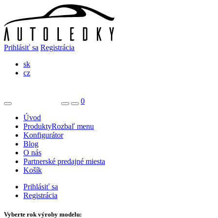
Prihlásiť sa
Registrácia
sk
cz
0
Úvod
Produkty
Rozbaľ menu
Konfigurátor
Blog
O nás
Partnerské predajné miesta
Košík
Prihlásiť sa
Registrácia
Vyberte rok výroby modelu: