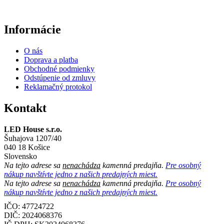
Informácie
O nás
Doprava a platba
Obchodné podmienky
Odstúpenie od zmluvy
Reklamačný protokol
Kontakt
LED House s.r.o.
Šuhajova 1207/40
040 18 Košice
Slovensko
Na tejto adrese sa
nenachádza
kamenná predajňa.
Pre osobný
nákup navštívte jedno z našich predajných miest.
Na tejto adrese sa
nenachádza
kamenná predajňa.
Pre osobný
nákup navštívte jedno z našich predajných miest.
IČO: 47724722
DIČ:
2024068376