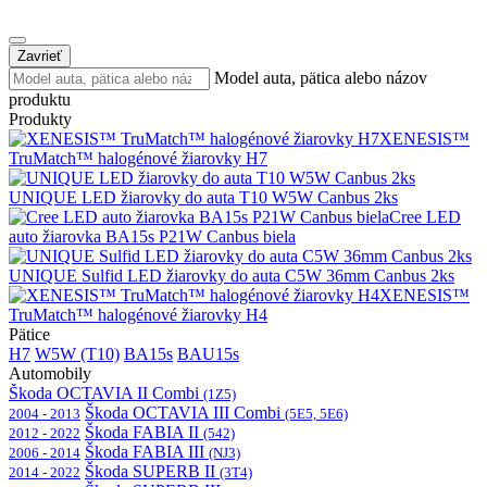
Zavrieť
Model auta, pätica alebo názov
produktu
Produkty
XENESIS™
TruMatch™ halogénové žiarovky H7
UNIQUE LED žiarovky do auta T10 W5W Canbus 2ks
Cree LED
auto žiarovka BA15s P21W Canbus biela
UNIQUE Sulfid LED žiarovky do auta C5W 36mm Canbus 2ks
XENESIS™
TruMatch™ halogénové žiarovky H4
Pätice
H7
W5W (T10)
BA15s
BAU15s
Automobily
Škoda OCTAVIA II Combi
(1Z5)
Škoda OCTAVIA III Combi
2004 - 2013
(5E5, 5E6)
Škoda FABIA II
2012 - 2022
(542)
Škoda FABIA III
2006 - 2014
(NJ3)
Škoda SUPERB II
2014 - 2022
(3T4)