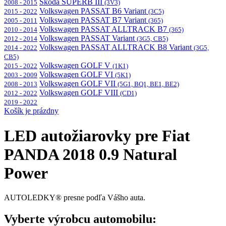
Škoda SUPERB III
2008 - 2015
(3V3)
Volkswagen PASSAT B6 Variant
2015 - 2022
(3C5)
Volkswagen PASSAT B7 Variant
2005 - 2011
(365)
Volkswagen PASSAT ALLTRACK B7
2010 - 2014
(365)
Volkswagen PASSAT Variant
2012 - 2014
(3G5, CB5)
Volkswagen PASSAT ALLTRACK B8 Variant
2014 - 2022
(3G5,
CB5)
Volkswagen GOLF V
2015 - 2022
(1K1)
Volkswagen GOLF VI
2003 - 2009
(5K1)
Volkswagen GOLF VII
2008 - 2013
(5G1, BQ1, BE1, BE2)
Volkswagen GOLF VIII
2012 - 2022
(CD1)
2019 - 2022
Košík je prázdny
LED autožiarovky pre Fiat
PANDA 2018 0.9 Natural
Power
AUTOLEDKY® presne podľa Vášho auta.
Vyberte výrobcu automobilu: