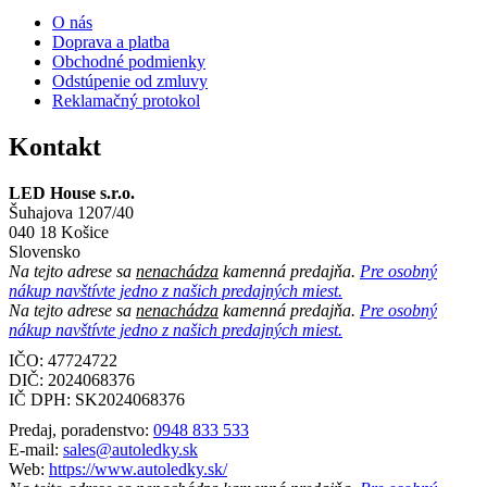
O nás
Doprava a platba
Obchodné podmienky
Odstúpenie od zmluvy
Reklamačný protokol
Kontakt
LED House s.r.o.
Šuhajova 1207/40
040 18 Košice
Slovensko
Na tejto adrese sa
nenachádza
kamenná predajňa.
Pre osobný
nákup navštívte jedno z našich predajných miest.
Na tejto adrese sa
nenachádza
kamenná predajňa.
Pre osobný
nákup navštívte jedno z našich predajných miest.
IČO: 47724722
DIČ:
2024068376
IČ DPH:
SK2024068376
Predaj, poradenstvo:
0948 833 533
E-mail:
sales@autoledky.sk
Web:
https://www.autoledky.sk/