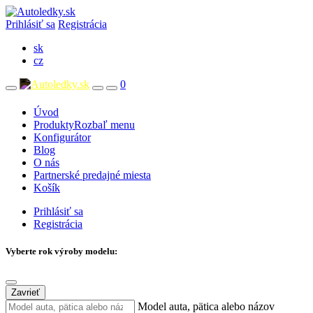
Prihlásiť sa
Registrácia
sk
cz
0
Úvod
Produkty
Rozbaľ menu
Konfigurátor
Blog
O nás
Partnerské predajné miesta
Košík
Prihlásiť sa
Registrácia
Vyberte rok výroby modelu:
Zavrieť
Model auta, pätica alebo názov