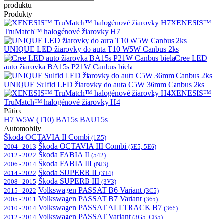
produktu
Produkty
XENESIS™
TruMatch™ halogénové žiarovky H7
UNIQUE LED žiarovky do auta T10 W5W Canbus 2ks
Cree LED
auto žiarovka BA15s P21W Canbus biela
UNIQUE Sulfid LED žiarovky do auta C5W 36mm Canbus 2ks
XENESIS™
TruMatch™ halogénové žiarovky H4
Pätice
H7
W5W (T10)
BA15s
BAU15s
Automobily
Škoda OCTAVIA II Combi
(1Z5)
Škoda OCTAVIA III Combi
2004 - 2013
(5E5, 5E6)
Škoda FABIA II
2012 - 2022
(542)
Škoda FABIA III
2006 - 2014
(NJ3)
Škoda SUPERB II
2014 - 2022
(3T4)
Škoda SUPERB III
2008 - 2015
(3V3)
Volkswagen PASSAT B6 Variant
2015 - 2022
(3C5)
Volkswagen PASSAT B7 Variant
2005 - 2011
(365)
Volkswagen PASSAT ALLTRACK B7
2010 - 2014
(365)
Volkswagen PASSAT Variant
2012 - 2014
(3G5, CB5)