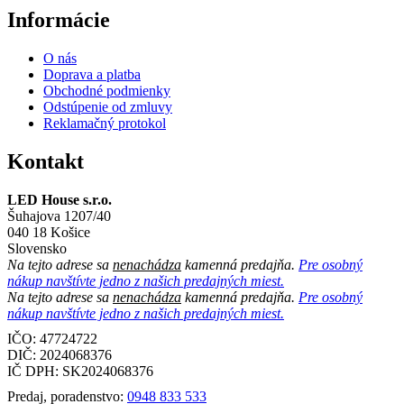
Informácie
O nás
Doprava a platba
Obchodné podmienky
Odstúpenie od zmluvy
Reklamačný protokol
Kontakt
LED House s.r.o.
Šuhajova 1207/40
040 18 Košice
Slovensko
Na tejto adrese sa
nenachádza
kamenná predajňa.
Pre osobný
nákup navštívte jedno z našich predajných miest.
Na tejto adrese sa
nenachádza
kamenná predajňa.
Pre osobný
nákup navštívte jedno z našich predajných miest.
IČO: 47724722
DIČ:
2024068376
IČ DPH:
SK2024068376
Predaj, poradenstvo:
0948 833 533