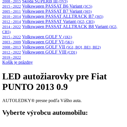
Škoda SUPERB III
2008 - 2015
(3V3)
Volkswagen PASSAT B6 Variant
2015 - 2022
(3C5)
Volkswagen PASSAT B7 Variant
2005 - 2011
(365)
Volkswagen PASSAT ALLTRACK B7
2010 - 2014
(365)
Volkswagen PASSAT Variant
2012 - 2014
(3G5, CB5)
Volkswagen PASSAT ALLTRACK B8 Variant
2014 - 2022
(3G5,
CB5)
Volkswagen GOLF V
2015 - 2022
(1K1)
Volkswagen GOLF VI
2003 - 2009
(5K1)
Volkswagen GOLF VII
2008 - 2013
(5G1, BQ1, BE1, BE2)
Volkswagen GOLF VIII
2012 - 2022
(CD1)
2019 - 2022
Košík je prázdny
LED autožiarovky pre Fiat
PUNTO 2013 0.9
AUTOLEDKY® presne podľa Vášho auta.
Vyberte výrobcu automobilu: