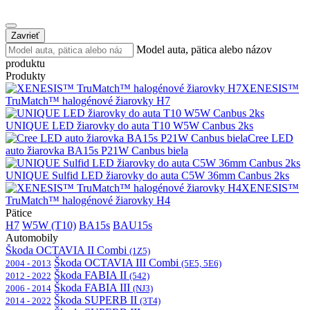
Zavrieť
Model auta, pätica alebo názov
produktu
Produkty
XENESIS™
TruMatch™ halogénové žiarovky H7
UNIQUE LED žiarovky do auta T10 W5W Canbus 2ks
Cree LED
auto žiarovka BA15s P21W Canbus biela
UNIQUE Sulfid LED žiarovky do auta C5W 36mm Canbus 2ks
XENESIS™
TruMatch™ halogénové žiarovky H4
Pätice
H7
W5W (T10)
BA15s
BAU15s
Automobily
Škoda OCTAVIA II Combi
(1Z5)
Škoda OCTAVIA III Combi
2004 - 2013
(5E5, 5E6)
Škoda FABIA II
2012 - 2022
(542)
Škoda FABIA III
2006 - 2014
(NJ3)
Škoda SUPERB II
2014 - 2022
(3T4)