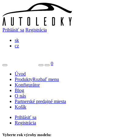
Prihlásiť sa
Registrácia
sk
cz
0
Úvod
Produkty
Rozbaľ menu
Konfigurátor
Blog
O nás
Partnerské predajné miesta
Košík
Prihlásiť sa
Registrácia
Vyberte rok výroby modelu: