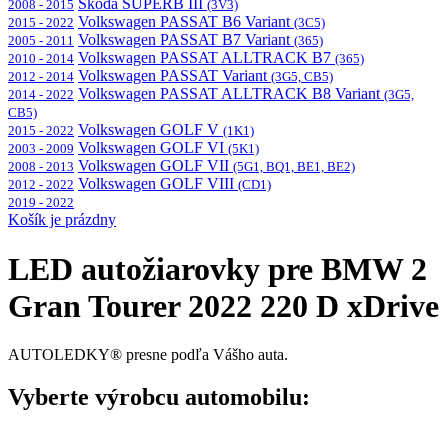
Škoda SUPERB III
2008 - 2015
(3V3)
Volkswagen PASSAT B6 Variant
2015 - 2022
(3C5)
Volkswagen PASSAT B7 Variant
2005 - 2011
(365)
Volkswagen PASSAT ALLTRACK B7
2010 - 2014
(365)
Volkswagen PASSAT Variant
2012 - 2014
(3G5, CB5)
Volkswagen PASSAT ALLTRACK B8 Variant
2014 - 2022
(3G5,
CB5)
Volkswagen GOLF V
2015 - 2022
(1K1)
Volkswagen GOLF VI
2003 - 2009
(5K1)
Volkswagen GOLF VII
2008 - 2013
(5G1, BQ1, BE1, BE2)
Volkswagen GOLF VIII
2012 - 2022
(CD1)
2019 - 2022
Košík je prázdny
LED autožiarovky pre BMW 2
Gran Tourer 2022 220 D xDrive
AUTOLEDKY® presne podľa Vášho auta.
Vyberte výrobcu automobilu: