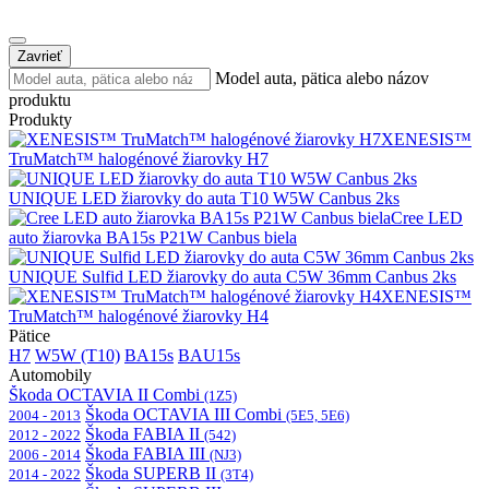
Zavrieť
Model auta, pätica alebo názov
produktu
Produkty
XENESIS™
TruMatch™ halogénové žiarovky H7
UNIQUE LED žiarovky do auta T10 W5W Canbus 2ks
Cree LED
auto žiarovka BA15s P21W Canbus biela
UNIQUE Sulfid LED žiarovky do auta C5W 36mm Canbus 2ks
XENESIS™
TruMatch™ halogénové žiarovky H4
Pätice
H7
W5W (T10)
BA15s
BAU15s
Automobily
Škoda OCTAVIA II Combi
(1Z5)
Škoda OCTAVIA III Combi
2004 - 2013
(5E5, 5E6)
Škoda FABIA II
2012 - 2022
(542)
Škoda FABIA III
2006 - 2014
(NJ3)
Škoda SUPERB II
2014 - 2022
(3T4)