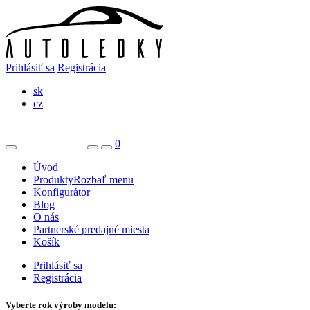
Prihlásiť sa
Registrácia
sk
cz
0
Úvod
Produkty
Rozbaľ menu
Konfigurátor
Blog
O nás
Partnerské predajné miesta
Košík
Prihlásiť sa
Registrácia
Vyberte rok výroby modelu: