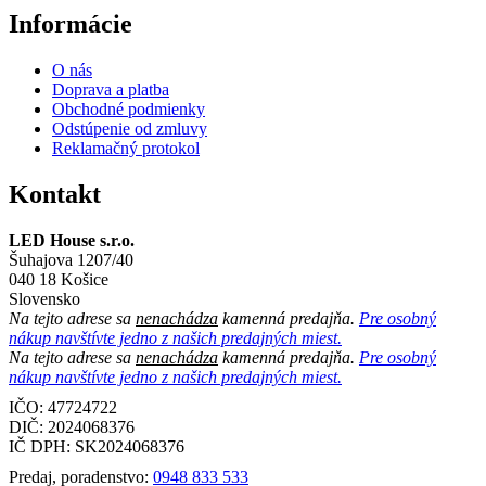
Informácie
O nás
Doprava a platba
Obchodné podmienky
Odstúpenie od zmluvy
Reklamačný protokol
Kontakt
LED House s.r.o.
Šuhajova 1207/40
040 18 Košice
Slovensko
Na tejto adrese sa
nenachádza
kamenná predajňa.
Pre osobný
nákup navštívte jedno z našich predajných miest.
Na tejto adrese sa
nenachádza
kamenná predajňa.
Pre osobný
nákup navštívte jedno z našich predajných miest.
IČO: 47724722
DIČ:
2024068376
IČ DPH:
SK2024068376
Predaj, poradenstvo:
0948 833 533