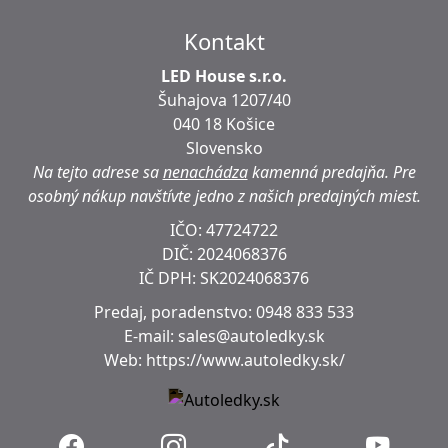
Kontakt
LED House s.r.o.
Šuhajova 1207/40
040 18 Košice
Slovensko
Na tejto adrese sa
nenachádza
kamenná predajňa.
Pre
osobný nákup navštívte jedno z našich predajných miest.
IČO: 47724722
DIČ:
2024068376
IČ DPH:
SK2024068376
Predaj, poradenstvo:
0948 833 533
E-mail:
sales@autoledky.sk
Web:
https://www.autoledky.sk/