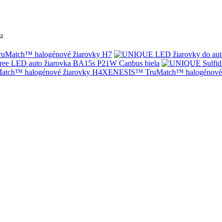
u
Match™ halogénové žiarovky H7
ree LED auto žiarovka BA15s P21W Canbus biela
XENESIS™ TruMatch™ halogénové 