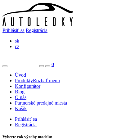
Prihlásiť sa
Registrácia
sk
cz
0
Úvod
Produkty
Rozbaľ menu
Konfigurátor
Blog
O nás
Partnerské predajné miesta
Košík
Prihlásiť sa
Registrácia
Vyberte rok výroby modelu: