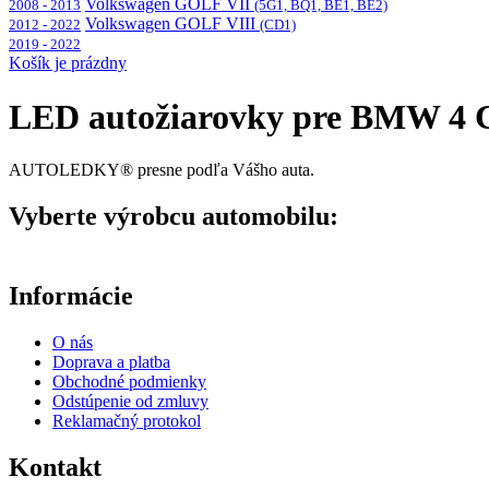
Volkswagen GOLF VII
2008 - 2013
(5G1, BQ1, BE1, BE2)
Volkswagen GOLF VIII
2012 - 2022
(CD1)
2019 - 2022
Košík je prázdny
LED autožiarovky pre BMW 4 Co
AUTOLEDKY® presne podľa Vášho auta.
Vyberte výrobcu automobilu:
Informácie
O nás
Doprava a platba
Obchodné podmienky
Odstúpenie od zmluvy
Reklamačný protokol
Kontakt