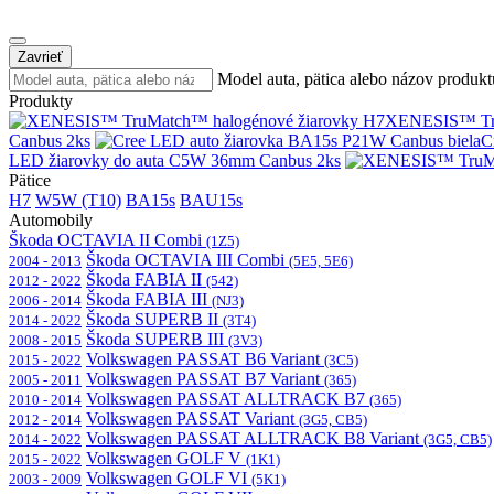
Zavrieť
Model auta, pätica alebo názov produkt
Produkty
XENESIS™ Tru
Canbus 2ks
C
LED žiarovky do auta C5W 36mm Canbus 2ks
Pätice
H7
W5W (T10)
BA15s
BAU15s
Automobily
Škoda OCTAVIA II Combi
(1Z5)
Škoda OCTAVIA III Combi
2004 - 2013
(5E5, 5E6)
Škoda FABIA II
2012 - 2022
(542)
Škoda FABIA III
2006 - 2014
(NJ3)
Škoda SUPERB II
2014 - 2022
(3T4)
Škoda SUPERB III
2008 - 2015
(3V3)
Volkswagen PASSAT B6 Variant
2015 - 2022
(3C5)
Volkswagen PASSAT B7 Variant
2005 - 2011
(365)
Volkswagen PASSAT ALLTRACK B7
2010 - 2014
(365)
Volkswagen PASSAT Variant
2012 - 2014
(3G5, CB5)
Volkswagen PASSAT ALLTRACK B8 Variant
2014 - 2022
(3G5, CB5)
Volkswagen GOLF V
2015 - 2022
(1K1)
Volkswagen GOLF VI
2003 - 2009
(5K1)