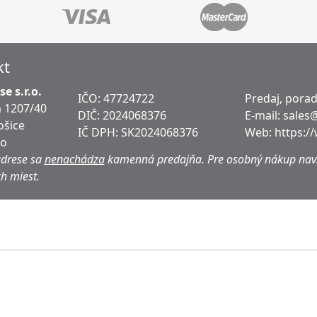
kt
e s.r.o.
IČO: 47724722
Predaj, pora
 1207/40
DIČ:
2024068376
E-mail:
sales
ošice
IČ DPH:
SK2024068376
Web:
https:/
ko
adrese sa
nenachádza
kamenná predajňa.
Pre osobný nákup navš
h miest.