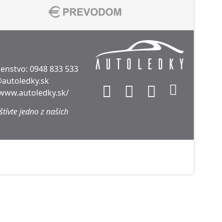
denstvo:
0948 833 533
@autoledky.sk
/www.autoledky.sk/
tívte jedno z našich