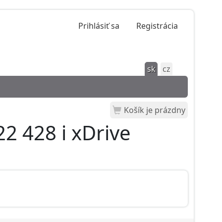
Prihlásiť sa
Registrácia
sk
cz
Košík je prázdny
2 428 i xDrive