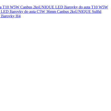
UNIQUE LED žiarovky do auta T10 W5W
UNIQUE Sulfid
žiarovky H4