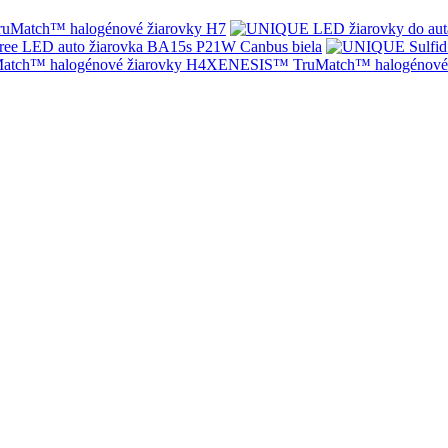
Match™ halogénové žiarovky H7
ree LED auto žiarovka BA15s P21W Canbus biela
XENESIS™ TruMatch™ halogénové 