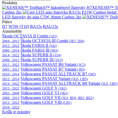
Produkty
XENESIS™ Tru
Canbus 2ks
C
LED žiarovky do auta C5W 36mm Canbus 2ks
Pätice
H7
W5W (T10)
BA15s
BAU15s
Automobily
Škoda OCTAVIA II Combi
(1Z5)
Škoda OCTAVIA III Combi
2004 - 2013
(5E5, 5E6)
Škoda FABIA II
2012 - 2022
(542)
Škoda FABIA III
2006 - 2014
(NJ3)
Škoda SUPERB II
2014 - 2022
(3T4)
Škoda SUPERB III
2008 - 2015
(3V3)
Volkswagen PASSAT B6 Variant
2015 - 2022
(3C5)
Volkswagen PASSAT B7 Variant
2005 - 2011
(365)
Volkswagen PASSAT ALLTRACK B7
2010 - 2014
(365)
Volkswagen PASSAT Variant
2012 - 2014
(3G5, CB5)
Volkswagen PASSAT ALLTRACK B8 Variant
2014 - 2022
(3G5, CB5)
Volkswagen GOLF V
2015 - 2022
(1K1)
Volkswagen GOLF VI
2003 - 2009
(5K1)
Volkswagen GOLF VII
2008 - 2013
(5G1, BQ1, BE1, BE2)
Volkswagen GOLF VIII
2012 - 2022
(CD1)
2019 - 2022
Košík je prázdny