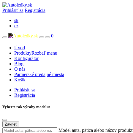
Prihlásiť sa
Registrácia
sk
cz
0
Úvod
Produkty
Rozbaľ menu
Konfigurátor
Blog
O nás
Partnerské predajné miesta
Košík
Prihlásiť sa
Registrácia
Vyberte rok výroby modelu:
Zavrieť
Model auta, pätica alebo názov produkt