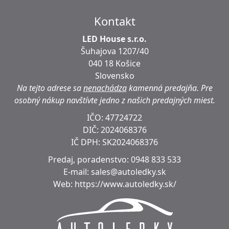
Kontakt
LED House s.r.o.
Šuhajova 1207/40
040 18 Košice
Slovensko
Na tejto adrese sa
nenachádza
kamenná predajňa.
Pre
osobný nákup navštívte jedno z našich predajných miest.
IČO: 47724722
DIČ:
2024068376
IČ DPH:
SK2024068376
Predaj, poradenstvo:
0948 833 533
E-mail:
sales@autoledky.sk
Web:
https://www.autoledky.sk/