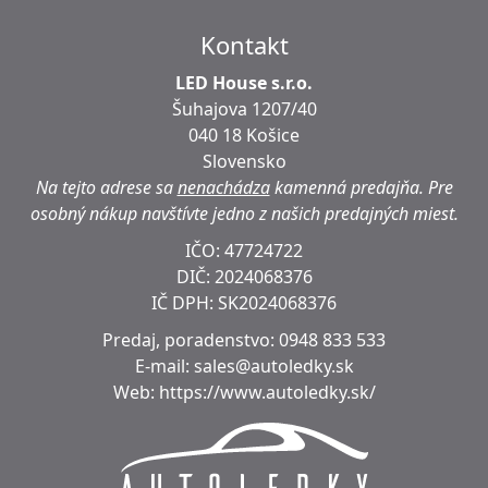
Kontakt
LED House s.r.o.
Šuhajova 1207/40
040 18 Košice
Slovensko
Na tejto adrese sa
nenachádza
kamenná predajňa.
Pre
osobný nákup navštívte jedno z našich predajných miest.
IČO: 47724722
DIČ:
2024068376
IČ DPH:
SK2024068376
Predaj, poradenstvo:
0948 833 533
E-mail:
sales@autoledky.sk
Web:
https://www.autoledky.sk/