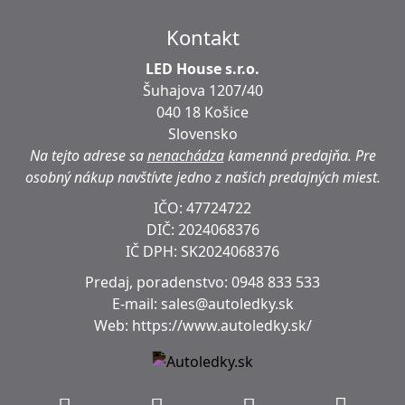
Kontakt
LED House s.r.o.
Šuhajova 1207/40
040 18 Košice
Slovensko
Na tejto adrese sa
nenachádza
kamenná predajňa.
Pre
osobný nákup navštívte jedno z našich predajných miest.
IČO: 47724722
DIČ:
2024068376
IČ DPH:
SK2024068376
Predaj, poradenstvo:
0948 833 533
E-mail:
sales@autoledky.sk
Web:
https://www.autoledky.sk/