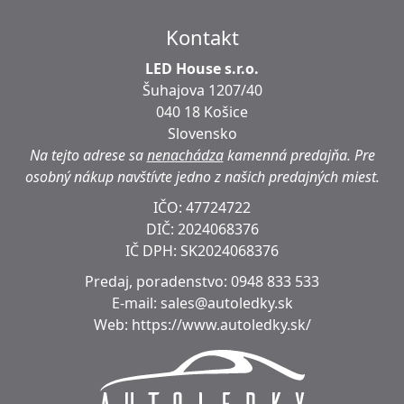
Kontakt
LED House s.r.o.
Šuhajova 1207/40
040 18 Košice
Slovensko
Na tejto adrese sa
nenachádza
kamenná predajňa.
Pre
osobný nákup navštívte jedno z našich predajných miest.
IČO: 47724722
DIČ:
2024068376
IČ DPH:
SK2024068376
Predaj, poradenstvo:
0948 833 533
E-mail:
sales@autoledky.sk
Web:
https://www.autoledky.sk/