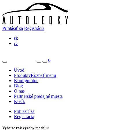
Prihlásiť sa
Registrácia
sk
cz
0
Úvod
Produkty
Rozbaľ menu
Konfigurátor
Blog
O nás
Partnerské predajné miesta
Košík
Prihlásiť sa
Registrácia
Vyberte rok výroby modelu: