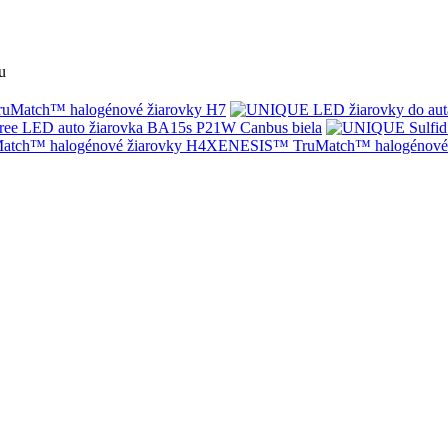
u
Match™ halogénové žiarovky H7
ree LED auto žiarovka BA15s P21W Canbus biela
XENESIS™ TruMatch™ halogénové 