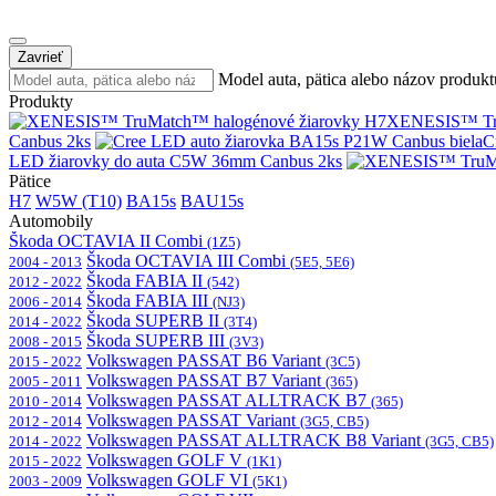
Zavrieť
Model auta, pätica alebo názov produkt
Produkty
XENESIS™ Tru
Canbus 2ks
C
LED žiarovky do auta C5W 36mm Canbus 2ks
Pätice
H7
W5W (T10)
BA15s
BAU15s
Automobily
Škoda OCTAVIA II Combi
(1Z5)
Škoda OCTAVIA III Combi
2004 - 2013
(5E5, 5E6)
Škoda FABIA II
2012 - 2022
(542)
Škoda FABIA III
2006 - 2014
(NJ3)
Škoda SUPERB II
2014 - 2022
(3T4)
Škoda SUPERB III
2008 - 2015
(3V3)
Volkswagen PASSAT B6 Variant
2015 - 2022
(3C5)
Volkswagen PASSAT B7 Variant
2005 - 2011
(365)
Volkswagen PASSAT ALLTRACK B7
2010 - 2014
(365)
Volkswagen PASSAT Variant
2012 - 2014
(3G5, CB5)
Volkswagen PASSAT ALLTRACK B8 Variant
2014 - 2022
(3G5, CB5)
Volkswagen GOLF V
2015 - 2022
(1K1)
Volkswagen GOLF VI
2003 - 2009
(5K1)