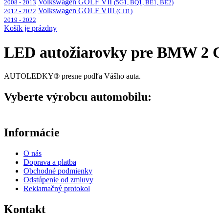
Volkswagen GOLF VII
2008 - 2013
(5G1, BQ1, BE1, BE2)
Volkswagen GOLF VIII
2012 - 2022
(CD1)
2019 - 2022
Košík je prázdny
LED autožiarovky pre BMW 2 C
AUTOLEDKY® presne podľa Vášho auta.
Vyberte výrobcu automobilu:
Informácie
O nás
Doprava a platba
Obchodné podmienky
Odstúpenie od zmluvy
Reklamačný protokol
Kontakt