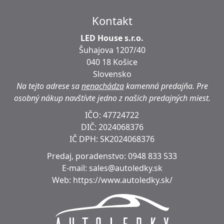
Kontakt
LED House s.r.o.
Šuhajova 1207/40
040 18 Košice
Slovensko
Na tejto adrese sa
nenachádza
kamenná predajňa.
Pre
osobný nákup navštívte jedno z našich predajných miest.
IČO: 47724722
DIČ:
2024068376
IČ DPH:
SK2024068376
Predaj, poradenstvo:
0948 833 533
E-mail:
sales@autoledky.sk
Web:
https://www.autoledky.sk/