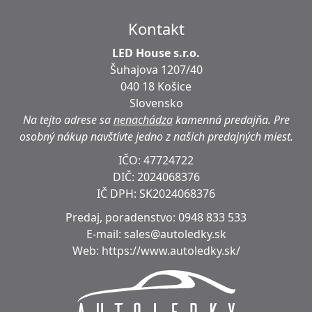
Kontakt
LED House s.r.o.
Šuhajova 1207/40
040 18 Košice
Slovensko
Na tejto adrese sa
nenachádza
kamenná predajňa.
Pre
osobný nákup navštívte jedno z našich predajných miest.
IČO: 47724722
DIČ:
2024068376
IČ DPH:
SK2024068376
Predaj, poradenstvo:
0948 833 533
E-mail:
sales@autoledky.sk
Web:
https://www.autoledky.sk/