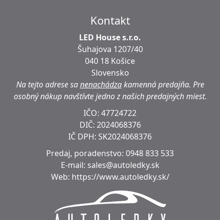
Kontakt
LED House s.r.o.
Šuhajova 1207/40
040 18 Košice
Slovensko
Na tejto adrese sa
nenachádza
kamenná predajňa.
Pre
osobný nákup navštívte jedno z našich predajných miest.
IČO: 47724722
DIČ:
2024068376
IČ DPH:
SK2024068376
Predaj, poradenstvo:
0948 833 533
E-mail:
sales@autoledky.sk
Web:
https://www.autoledky.sk/