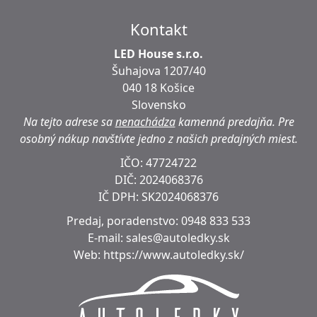
Kontakt
LED House s.r.o.
Šuhajova 1207/40
040 18 Košice
Slovensko
Na tejto adrese sa
nenachádza
kamenná predajňa.
Pre
osobný nákup navštívte jedno z našich predajných miest.
IČO: 47724722
DIČ:
2024068376
IČ DPH:
SK2024068376
Predaj, poradenstvo:
0948 833 533
E-mail:
sales@autoledky.sk
Web:
https://www.autoledky.sk/